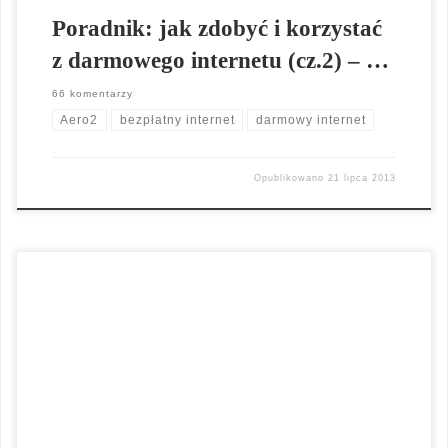
Poradnik: jak zdobyć i korzystać
z darmowego internetu (cz.2) – …
66 komentarzy
Aero2
bezpłatny internet
darmowy internet
Opublikowano
21 lipca 2013
Darmowy Internet Aero2. O darmowym Internecie słyszało już
zapewne wiele osób, ale po przyjrzeniu się ofercie bliżej
okazywało się, że oferowany darmowy Internet nie jest w
rzeczywistości darmowy. Slogan „darmowy Internet” często
wykorzystywany był przez różnego rodzaju firmy, jako chwyt
marketingowy. Darmowy Internet Aero2 można było również
uzyskać w promocji zakładając […]