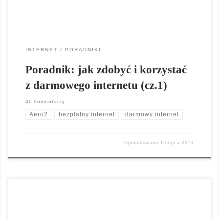
INTERNET
PORADNIKI
Poradnik: jak zdobyć i korzystać
z darmowego internetu (cz.1)
40 komentarzy
Aero2
bezpłatny internet
darmowy internet
Opublikowano
15 lipca 2013
HijackThis to specjalny program do skanowania archiwum jak
również napędów dysku twardego, który pozwoli na