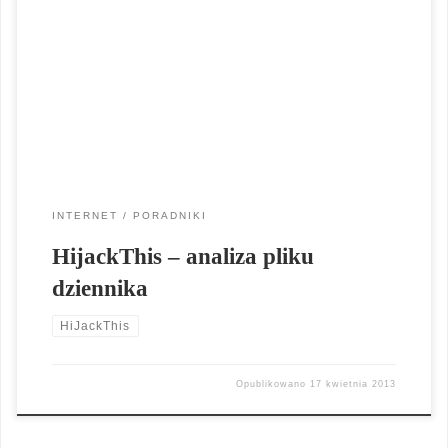
zidentyfikowanie wszelkiego rodzaju spyware, malware jak
również koni trojańskich oraz robaków. Ten rewelacyjny
program pozwalający na uporanie się ze złośliwym
oprogramowaniem np. podmieniającym stronę startową
przeglądarki internetowej. Ten program zalecany jest dla
zaawansowanych użytkowników komputera. Możliwości […]
INTERNET
PORADNIKI
HijackThis – analiza pliku
dziennika
HiJackThis
Opublikowano
17 kwietnia 2013