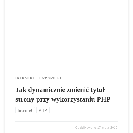
Podstawowym elementem jest utworzenie bazy z tytułami
stron, opisem stron oraz słowami kluczowymi, które to będą
dynamicznie tworzone podczas ładowania się strony. Plik z
taką bazą może mieć dowolne rozszerzenie. <?php
switch($REQUEST_URI) //dane pobierane na podstawie url {
case '/' : case 'index.php' : $tytul = 'STRONA DOMOWA - Home
[…]
INTERNET
PORADNIKI
Jak dynamicznie zmienić tytuł
strony przy wykorzystaniu PHP
Internet
PHP
Opublikowano
17 maja 2015