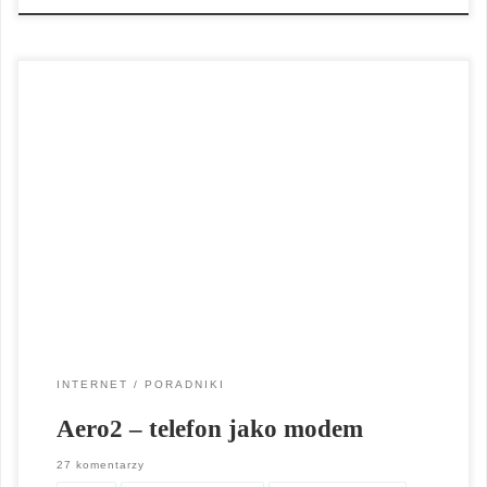
Zauważyłem, że coraz więcej osób poszukuje informacji, jak ze
swojego telefonu komórkowego zrobić modem, który umożliwi
połączenie z siecią Aero2 – Bezpłatnego Dostępu do
Internetu. Najbardziej popularnym sposobem korzystania z
Aero2 jest oczywiście modem podłączony do komputera.
Można to też zrobić za pomocą telefonu komórkowego.
Jeżeli nie mamy kompatybilnego modemu z Aero2 […]
INTERNET
PORADNIKI
Aero2 – telefon jako modem
27 komentarzy