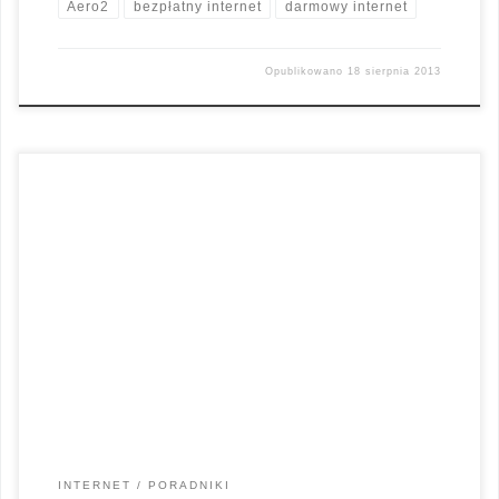
Aero2
bezpłatny internet
darmowy internet
Opublikowano
18 sierpnia 2013
Po zapoznaniu się z oferta darmowego Internetu zwanego też
BDI czyli, Bezpłatnego Dostępu do Internetu wiele osób
zastanawia się jak skorzystać z tej usługi. Podstawowym
kryterium do obsługi darmowego Internetu w sieci Aero2 jest
wybór właściwego modemu, telefonu lub smartfona, albo
innego urządzenia umożliwiającego bezproblemowe
korzystanie z bezpłatnego Internetu w […]
INTERNET
PORADNIKI