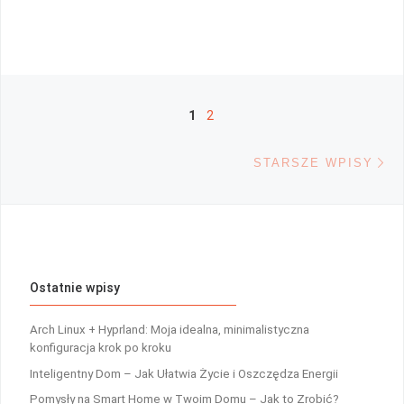
Nawigacja po wpisach
1
2
St
STARSZE WPISY
Ostatnie wpisy
Arch Linux + Hyprland: Moja idealna, minimalistyczna
konfiguracja krok po kroku
Inteligentny Dom – Jak Ułatwia Życie i Oszczędza Energii
Pomysły na Smart Home w Twoim Domu – Jak to Zrobić?