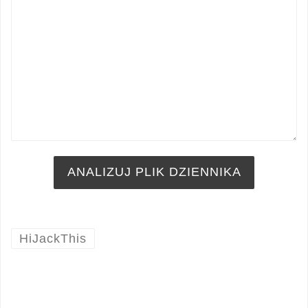
HiJackThis