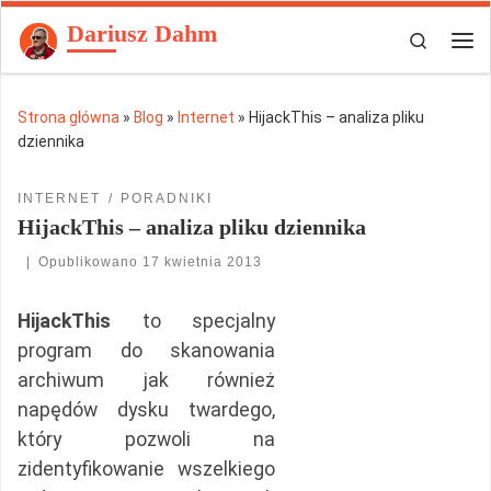
Dariusz Dahm
Przejdź do treści
Search
Men
Strona główna
»
Blog
»
Internet
»
HijackThis – analiza pliku
dziennika
INTERNET
PORADNIKI
HijackThis – analiza pliku dziennika
|
Opublikowano
17 kwietnia 2013
HijackThis
to specjalny
program do skanowania
archiwum jak również
napędów dysku twardego,
który pozwoli na
zidentyfikowanie wszelkiego