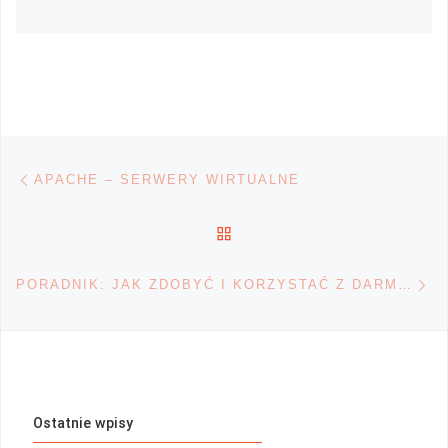
Nawigacja wpisu
Poprzedni wpis
APACHE – SERWERY WIRTUALNE
POWRÓT DO LISTY POS
Na
PORADNIK: JAK ZDOBYĆ I KORZYSTAĆ Z DARMOWEGO INTERNETU (CZ.1)
Ostatnie wpisy