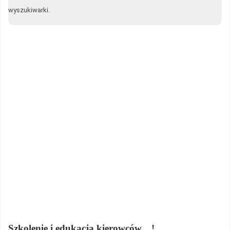
wyszukiwarki.
Szkolenie i edukacja kierowców…!