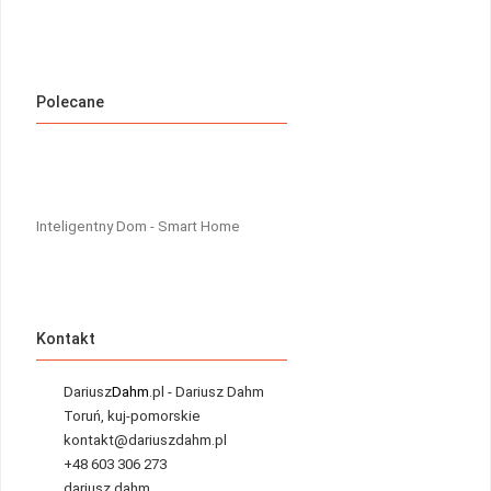
Polecane
Inteligentny Dom - Smart Home
Kontakt
Dariusz
Dahm
.pl - Dariusz Dahm
Toruń, kuj-pomorskie
kontakt@dariuszdahm.pl
+48 603 306 273
dariusz.dahm