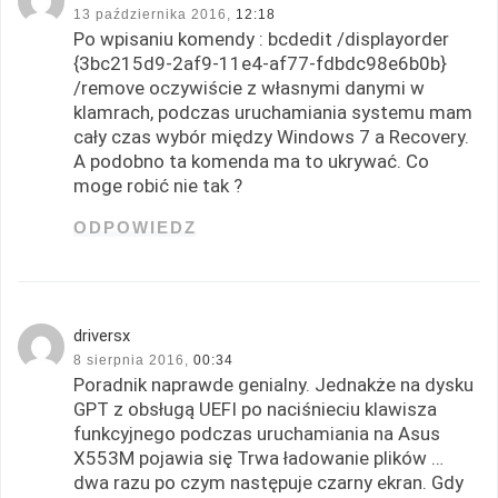
13 października 2016,
12:18
Po wpisaniu komendy : bcdedit /displayorder
{3bc215d9-2af9-11e4-af77-fdbdc98e6b0b}
/remove oczywiście z własnymi danymi w
klamrach, podczas uruchamiania systemu mam
cały czas wybór między Windows 7 a Recovery.
A podobno ta komenda ma to ukrywać. Co
moge robić nie tak ?
ODPOWIEDZ
driversx
8 sierpnia 2016,
00:34
Poradnik naprawde genialny. Jednakże na dysku
GPT z obsługą UEFI po naciśnieciu klawisza
funkcyjnego podczas uruchamiania na Asus
X553M pojawia się Trwa ładowanie plików …
dwa razu po czym następuje czarny ekran. Gdy