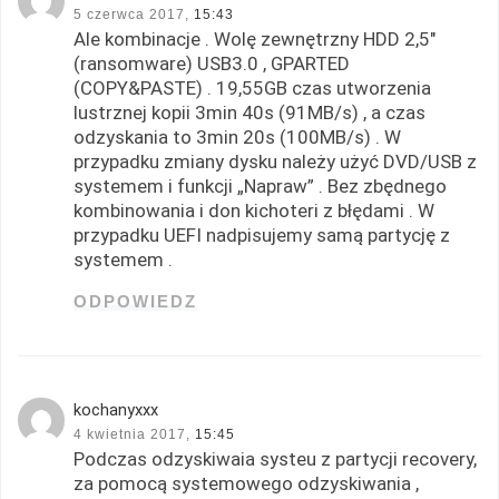
5 czerwca 2017,
15:43
Ale kombinacje . Wolę zewnętrzny HDD 2,5″
(ransomware) USB3.0 , GPARTED
(COPY&PASTE) . 19,55GB czas utworzenia
lustrznej kopii 3min 40s (91MB/s) , a czas
odzyskania to 3min 20s (100MB/s) . W
przypadku zmiany dysku należy użyć DVD/USB z
systemem i funkcji „Napraw” . Bez zbędnego
kombinowania i don kichoteri z błędami . W
przypadku UEFI nadpisujemy samą partycję z
systemem .
ODPOWIEDZ
kochanyxxx
4 kwietnia 2017,
15:45
Podczas odzyskiwaia systeu z partycji recovery,
za pomocą systemowego odzyskiwania ,