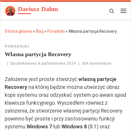
Dariusz Dahm
Przejdź do treści
Search
Men
Strona główna
»
Blog
»
Poradniki
»
Własna partycja Recovery
PORADNIKI
Własna partycja Recovery
|
Opublikowano
6 października 2014
|
304 komentarze
Założenie jest proste stworzyć
własną partycje
Recovery
na której będzie można utworzyć obraz
kopii systemu oraz odzyskać system po awarii spod
klawisza funkcyjnego. Wyszedłem również z
założenia, że stworzenie własnej partycji Recovery
powinno być proste i przy zastosowaniu funkcji
systemu
Windows 7
lub
Windows 8
(8.1) oraz