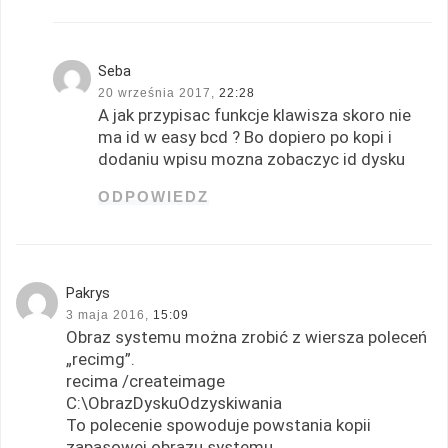
Seba
20 września 2017,
22:28
A jak przypisac funkcje klawisza skoro nie
ma id w easy bcd ? Bo dopiero po kopi i
dodaniu wpisu mozna zobaczyc id dysku
ODPOWIEDZ
Pakrys
3 maja 2016,
15:09
Obraz systemu można zrobić z wiersza poleceń
„recimg”.
recima /createimage
C:\ObrazDyskuOdzyskiwania
To polecenie spowoduje powstania kopii
zapasowej obrazu systemu.