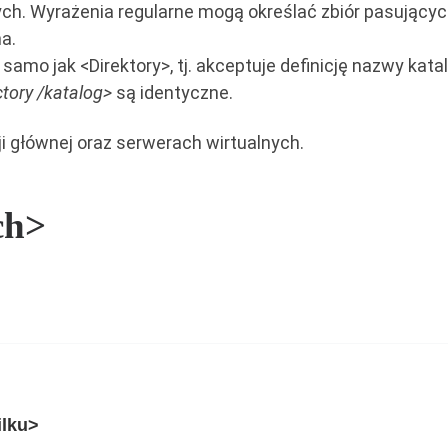
nych. Wyrażenia regularne mogą określać zbiór pasując
a.
samo jak <Direktory>, tj. akceptuje definicję nazwy kat
ctory /katalog>
są identyczne.
i głównej oraz serwerach wirtualnych.
ch>
ilku>