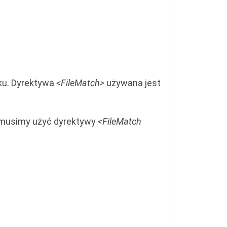
iku. Dyrektywa
<FileMatch>
używana jest
pg musimy użyć dyrektywy
<FileMatch