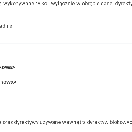
są wykonywane tylko i wyłącznie w obrębie danej dyrekt
adnie:
okowa>
okowa>
e oraz dyrektywy używane wewnątrz dyrektyw blokowyc