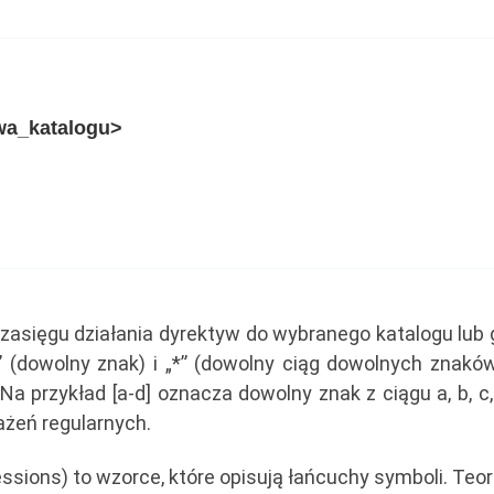
wa_katalogu>
 zasięgu działania dyrektyw do wybranego katalogu lub
 (dowolny znak) i „*” (dowolny ciąg dowolnych znaków)
Na przykład [a-d] oznacza dowolny znak z ciągu a, b, c
ażeń regularnych.
essions) to wzorce, które opisują łańcuchy symboli. Teo