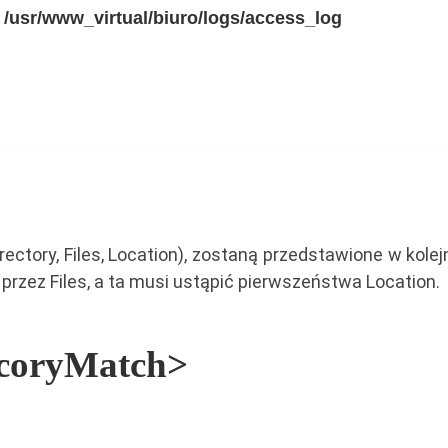
/usr/www_virtual/biuro/logs/access_log
rectory, Files, Location), zostaną przedstawione w kole
rzez Files, a ta musi ustąpić pierwszeństwa Location.
ecoryMatch>