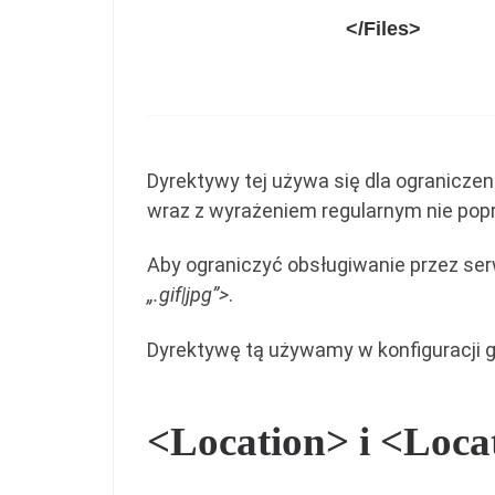
</Files>
Dyrektywy tej używa się dla ogranicze
wraz z wyrażeniem regularnym nie pop
Aby ograniczyć obsługiwanie przez serw
„.gif|jpg”>
.
Dyrektywę tą używamy w konfiguracji g
<Location> i <Loc