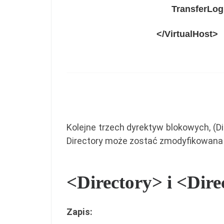
TransferLog
</
VirtualHost
>
Kolejne trzech dyrektyw blokowych, (Di
Directory może zostać zmodyfikowana p
<Directory> i <Dir
Zapis: