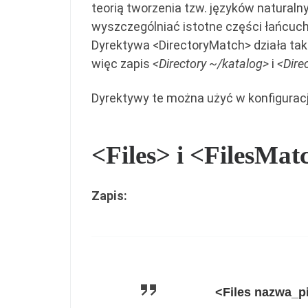
teorią tworzenia tzw. języków natural
wyszczególniać istotne części łańcuch
Dyrektywa <DirectoryMatch> działa tak 
więc zapis
<Directory ~/katalog>
i
<Dire
Dyrektywy te można użyć w konfiguracj
<Files> i <FilesMat
Zapis:
<Files nazwa_p