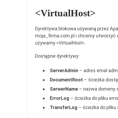
<VirtualHost>
Dyrektywa blokowa używaną przez Apac
moja_firma.com.pl i chcemy utworzyć od
używamy
<VirtualHost>
.
Dostępne dyrektywy:
ServerAdmin
– adres emal admi
DocumentRoot
– ścieżka dostę
SerwerName
– nazwa domeny s
ErrorLog
– ścieżka do pliku err
TransferLog
– ścieżka do pliku