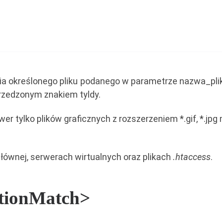
nia określonego pliku podanego w parametrze nazwa_pl
rzedzonym znakiem tyldy.
er tylko plików graficznych z rozszerzeniem *.gif, *.j
łównej, serwerach wirtualnych oraz plikach
.htaccess
.
ationMatch>