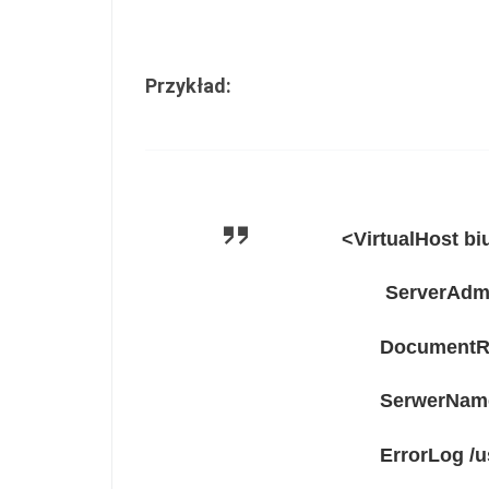
Przykład:
<
VirtualHost
bi
ServerAdm
DocumentR
SerwerNam
ErrorLog
/u