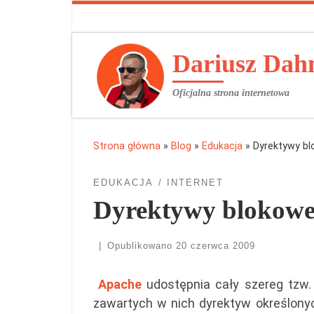
Przejdź do treści
Dariusz Da
Oficjalna strona internetowa
Strona główna
»
Blog
»
Edukacja
»
Dyrektywy b
EDUKACJA
INTERNET
Dyrektywy blokow
|
Opublikowano
20 czerwca 2009
Apache
udostępnia cały szereg tzw. 
zawartych w nich dyrektyw określonyc