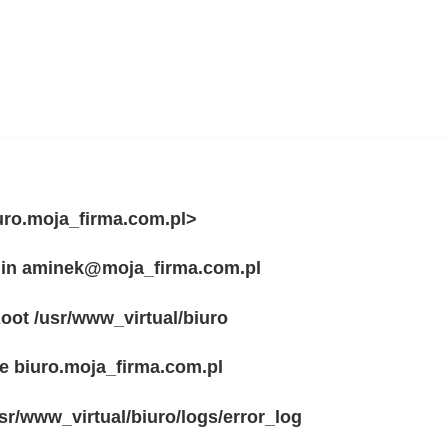
uro.moja_firma.com.pl>
in
aminek@moja_firma.com.pl
oot
/usr/www_virtual/biuro
e
biuro.moja_firma.com.pl
sr/www_virtual/biuro/logs/error_log