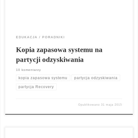
kopia zapasowa systemu na partycji odzyskiwania przedstawię
[…]
EDUKACJA
PORADNIKI
Kopia zapasowa systemu na
partycji odzyskiwania
10 komentarzy
kopia zapasowa systemu
partycja odzyskiwania
partycja Recovery
Opublikowano
31 maja 2015