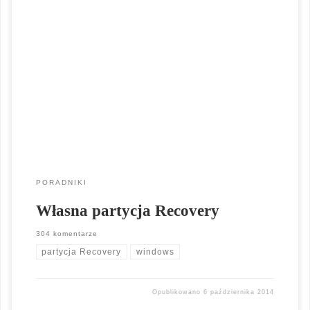
Założenie jest proste stworzyć własną partycje Recovery na
której będzie można utworzyć obraz kopii systemu oraz
odzyskać system po awarii spod klawisza funkcyjnego.
Wyszedłem również z założenia, że stworzenie własnej partycji
Recovery powinno być proste i przy zastosowaniu funkcji
systemu Windows 7 lub Windows 8 (8.1) oraz darmowego
oprogramowania. Po publikacji […]
PORADNIKI
Własna partycja Recovery
304 komentarze
partycja Recovery
windows
Opublikowano
6 października 2014