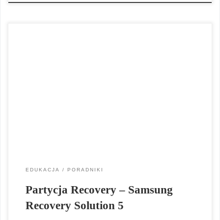
Jak utworzyć partycję odzyskiwania sytemu Recovery na
komputerach firmy Samsung w oparciu o oprogramowanie tej
firmy – Samsung Recovery Solution 5? Tworzenie partycji
Recovery – Samsung Recovery Solution Admin Tool 5 Często
po zakupie laptopa otrzymujemy komputer z masą
oprogramowania, które teoretycznie ma wspomagać działanie
systemu operacyjnego, a w rzeczywistości […]
EDUKACJA
PORADNIKI
Partycja Recovery – Samsung
Recovery Solution 5