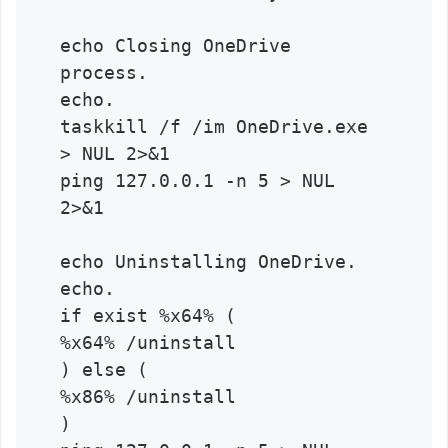
echo Closing OneDrive 
process.

echo.

taskkill /f /im OneDrive.exe 
> NUL 2>&1

ping 127.0.0.1 -n 5 > NUL 
2>&1

echo Uninstalling OneDrive.

echo.

if exist %x64% (

%x64% /uninstall

) else (

%x86% /uninstall

)
