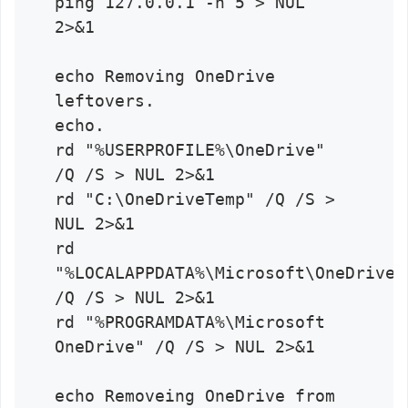
ping 127.0.0.1 -n 5 > NUL 
2>&1

echo Removing OneDrive 
leftovers.

echo.

rd "%USERPROFILE%\OneDrive" 
/Q /S > NUL 2>&1

rd "C:\OneDriveTemp" /Q /S > 
NUL 2>&1

rd 
"%LOCALAPPDATA%\Microsoft\OneDrive" 
/Q /S > NUL 2>&1

rd "%PROGRAMDATA%\Microsoft 
OneDrive" /Q /S > NUL 2>&1

echo Removeing OneDrive from 