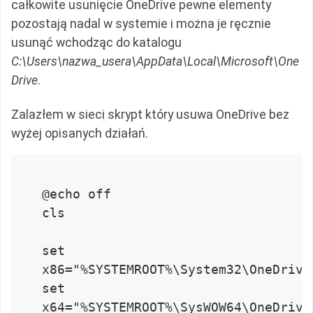
całkowite usunięcie OneDrive pewne elementy
pozostają nadal w systemie i można je ręcznie
usunąć wchodząc do katalogu
C:\Users\nazwa_usera\AppData\Local\Microsoft\One
Drive
.
Zalazłem w sieci skrypt który usuwa OneDrive bez
wyżej opisanych działań.
@echo off

cls

set 
x86="%SYSTEMROOT%\System32\OneDriveS
set 
x64="%SYSTEMROOT%\SysWOW64\OneDriveS