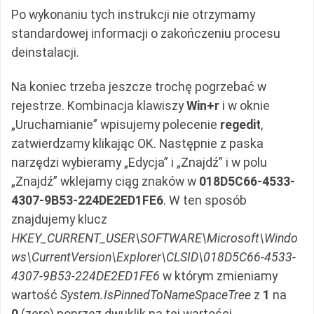
Po wykonaniu tych instrukcji nie otrzymamy
standardowej informacji o zakończeniu procesu
deinstalacji.
Na koniec trzeba jeszcze trochę pogrzebać w
rejestrze. Kombinacja klawiszy
Win+r
i w oknie
„Uruchamianie” wpisujemy polecenie
regedit
,
zatwierdzamy klikając OK. Następnie z paska
narzędzi wybieramy „Edycja” i „Znajdź” i w polu
„Znajdź” wklejamy ciąg znaków w
018D5C66-4533-
4307-9B53-224DE2ED1FE6
. W ten sposób
znajdujemy klucz
HKEY_CURRENT_USER\SOFTWARE\Microsoft\Windo
ws\CurrentVersion\Explorer\CLSID\018D5C66-4533-
4307-9B53-224DE2ED1FE6
w którym zmieniamy
wartość
System.IsPinnedToNameSpaceTree
z
1
na