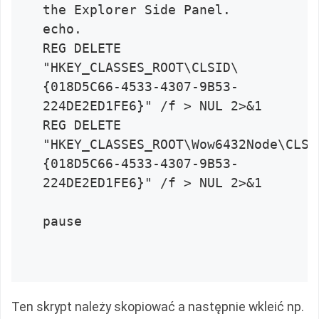
the Explorer Side Panel.

echo.

REG DELETE 
"HKEY_CLASSES_ROOT\CLSID\
{018D5C66-4533-4307-9B53-
224DE2ED1FE6}" /f > NUL 2>&1

REG DELETE 
"HKEY_CLASSES_ROOT\Wow6432Node\CLSI
{018D5C66-4533-4307-9B53-
224DE2ED1FE6}" /f > NUL 2>&1

pause

Ten skrypt należy skopiować a następnie wkleić np.