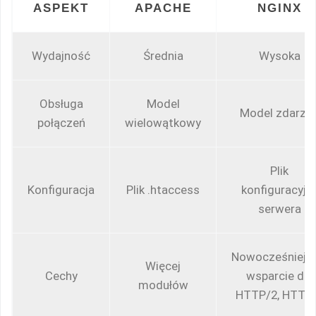
ASPEKT
APACHE
NGINX
Wydajność
Średnia
Wysoka
Obsługa
Model
Model zdarze
połączeń
wielowątkowy
Plik
Konfiguracja
Plik .htaccess
konfiguracyjn
serwera
Nowocześniejsz
Więcej
Cechy
wsparcie dla
modułów
HTTP/2, HTTP