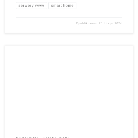
serwery www
smart home
Opublikowano
26 lutego 2024
Jak wybrać serwer www. Czy kiedykolwiek zastanawiałeś się,
jaki serwer WWW jest najlepszy dla Twojej strony internetowej?
My również. Oto kilka porad naszych ekspertów, którzy dzielą
się swoim doświadczeniem i wiedzą na temat wyboru
odpowiedniego serwera dla Twoich potrzeb. Mój pierwszy
kontakt ze światem tworzenia stron internetowych był
emocjonujący i […]
PORADNIKI
SMART HOME