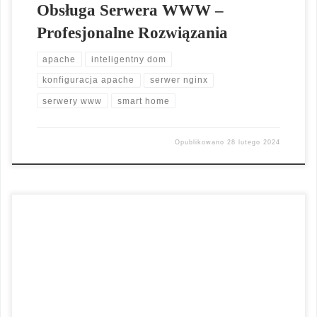
Obsługa Serwera WWW –
Profesjonalne Rozwiązania
apache
inteligentny dom
konfiguracja apache
serwer nginx
serwery www
smart home
Opublikowano
28 lutego 2024
Optymalizacja serwera www. Pamiętasz to uczucie frustacji,
gdy strona internetowa nie chce się załadować? Kiedy
milisekundy zamieniają się w wieczność, a Ty z
niecierpliwością wypatrujesz pojawienia się treści? Wiemy, jak
irytujące to może być. Dlatego dzisiaj chcemy podzielić się z
Tobą kluczową wiedzą na temat optymalizacji serwera WWW.