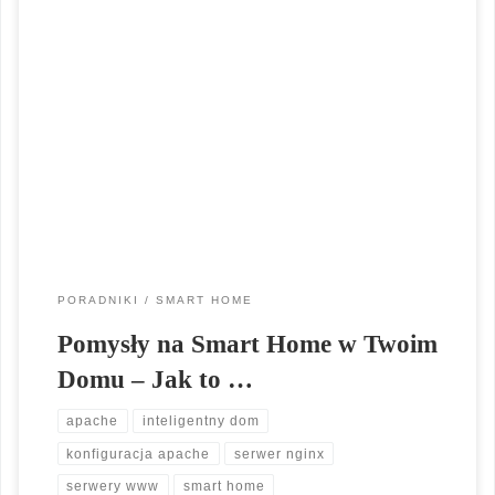
Smart Home. Witaj w naszym artykule o inteligentnych domach!
Czy zastanawiałeś się kiedyś, jakie korzyści przynosi
automatyzacja domu? Ja również tak samo. Przez wiele lat
miałem standardowy dom, w którym codzienne zadania
wymagały mojego zaangażowania i czasu. Ale od kiedy
wprowadziłem inteligentne rozwiązania do mojego domu,
wszystko się zmieniło. Moje […]
PORADNIKI
SMART HOME
Pomysły na Smart Home w Twoim
Domu – Jak to …
apache
inteligentny dom
konfiguracja apache
serwer nginx
serwery www
smart home