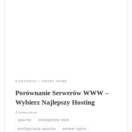
Porównanie serwerów www. Czy zastanawiałeś się kiedyś, jaki
jest najlepszy hosting dla Twojej strony internetowej? Przez
wiele lat prowadzenia własnej witryny nauczyliśmy się, jak
trudno jest znaleźć idealny serwer www. Często napotykaliśmy
na problemy z wydajnością, obsługą klienta czy zbyt wysokimi
cenami. Ale w końcu odkryliśmy kilka niezawodnych
dostawców, którzy […]
PORADNIKI
SMART HOME
Porównanie Serwerów WWW –
Wybierz Najlepszy Hosting
4 komentarze
apache
inteligentny dom
konfiguracja apache
serwer nginx